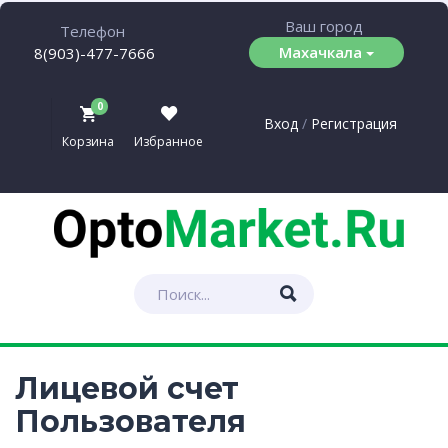
Ваш город
Телефон
Махачкала
8(903)-477-7666
0
Вход
/
Регистрация
Корзина
Избранное
Сумма:
0.00
₽
Перейти в корзину
Лицевой счет
Пользователя