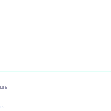
ощь
ка