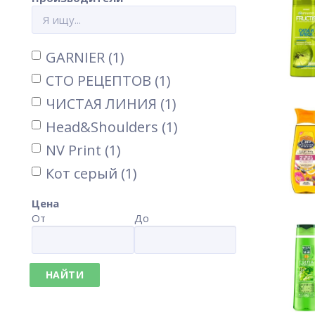
GARNIER (1)
СТО РЕЦЕПТОВ (1)
ЧИСТАЯ ЛИНИЯ (1)
Head&Shoulders (1)
NV Print (1)
Кот серый (1)
Saloon (2)
Цена
Flora (4)
От
До
Колокольчик душистый (2)
Я САМАЯ (1)
НАЙТИ
BiC (1)
Fa (1)